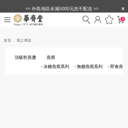
<< 外島地區未滿5000元恕不配送 >>
0
首頁
客訂專區
頂級乾燕盞
燕窩
冰糖燕窩系列
無糖燕窩系列
即食燕盞