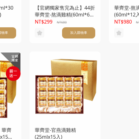
l*30
【官網獨家售完為止】44折
華齊堂-熬
)
華齊堂-熬滴雞精(60ml*6
(60ml*12
入) (本產品不附提袋)
NT$299
NT$980
NT680
N
購物車
加入購物車
】華齊
華齊堂-官燕滴雞精
x15入)
(25mlx15入)