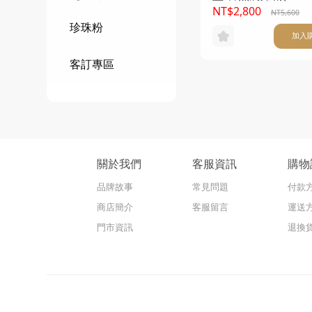
買一送一
NT$2,800
NT5,600
珍珠粉
加入
客訂專區
關於我們
客服資訊
購物
品牌故事
常見問題
付款
商店簡介
客服留言
運送
門市資訊
退換