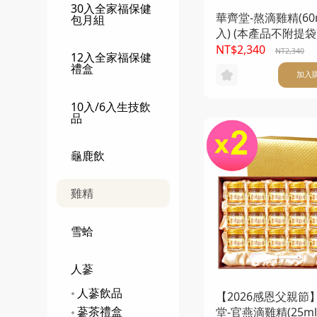
30入全家福保健
華齊堂-熬滴雞精(60m
包月組
入) (本產品不附提袋
NT$2,340
NT2,340
12入全家福保健
禮盒
加入
10入/6入生技飲
品
龜鹿飲
雞精
雪蛤
人蔘
人蔘飲品
【2026感恩父親節
蔘茶禮盒
堂-官燕滴雞精(25ml