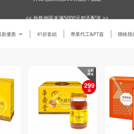
<< 外島地區未滿5000元恕不配送 >>
最新優惠
41折套組
專業代工&PT蓋
聯絡我