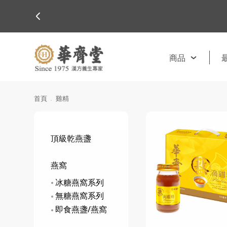
商品
首頁
雞精
頂級乾燕盞
燕窩
冰糖燕窩系列
無糖燕窩系列
即食燕盞/燕窩