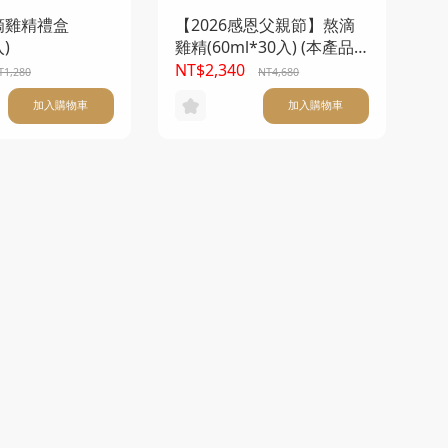
滴雞精禮盒
【2026感恩父親節】熬滴
入)
雞精(60ml*30入) (本產品
不附提袋) 買一送一
NT$2,340
T1,280
NT4,680
加入購物車
加入購物車