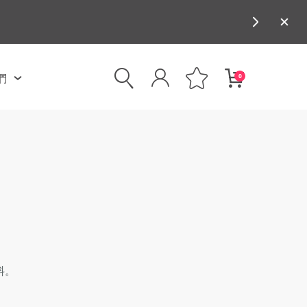
們
0
料。