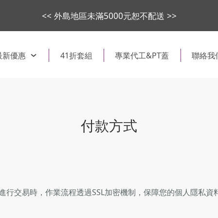
<< 外島地區未滿5000元恕不配送 >>
最新優惠
41折套組
專業代工&PT蓋
聯絡我
付款方式
進行交易時，作業流程透過SSL加密機制，保障您的個人隱私資