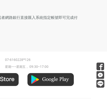
M或者網路銀行直接匯入系統指定帳號即可完成付
07-6160228*126
星期一~星期五， 09:30~17:00