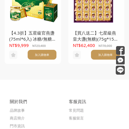
【4.3折】五星級官燕盞
【買八送二】七星級燕
(75ml*6入) 冰糖/無糖任
皇大盞(無糖)(75g*15
選10盒(本產品不附提
入/盒) *10盒
NT$9,999
NT$62,400
NT23,400
NT78,000
袋)T
加入購物車
加入購物車
關於我們
客服資訊
品牌故事
常見問題
商店簡介
客服留言
門市資訊