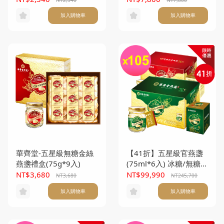
加入購物車
加入購物車
華齊堂-五星級無糖金絲
【41折】五星級官燕盞
燕盞禮盒(75g*9入)
(75ml*6入) 冰糖/無糖任
選105盒(本產品不附提
NT$3,680
NT$99,990
NT3,680
NT245,700
袋)
加入購物車
加入購物車