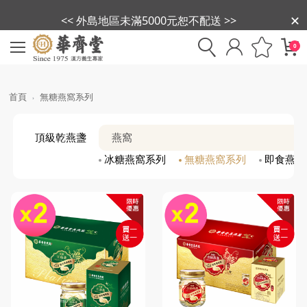
<< 外島地區未滿5000元恕不配送 >>
0
首頁
無糖燕窩系列
頂級乾燕盞
燕窩
冰糖燕窩系列
無糖燕窩系列
即食燕盞