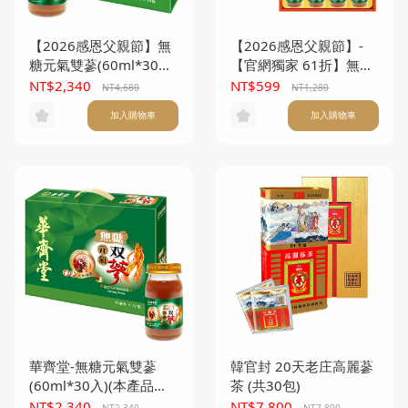
【2026感恩父親節】無
【2026感恩父親節】-
糖元氣雙蔘(60ml*30入)
【官網獨家 61折】無糖
(本產品不附提袋) 買一
元氣雙蔘禮盒(60ml*12
NT$2,340
NT$599
NT4,680
NT1,280
送一
入)
加入購物車
加入購物車
華齊堂-無糖元氣雙蔘
韓官封 20天老庄高麗蔘
(60ml*30入)(本產品不
茶 (共30包)
附提袋)
NT$2,340
NT$7,800
NT2,340
NT7,800