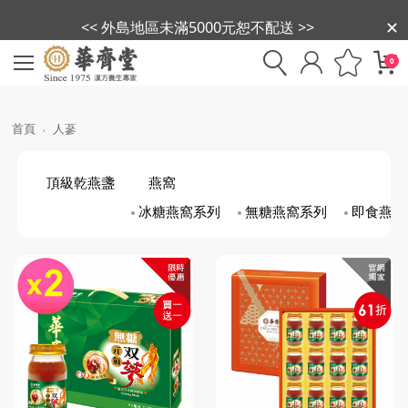
<< 外島地區未滿5000元恕不配送 >>
0
首頁
人蔘
頂級乾燕盞
燕窩
冰糖燕窩系列
無糖燕窩系列
即食燕盞